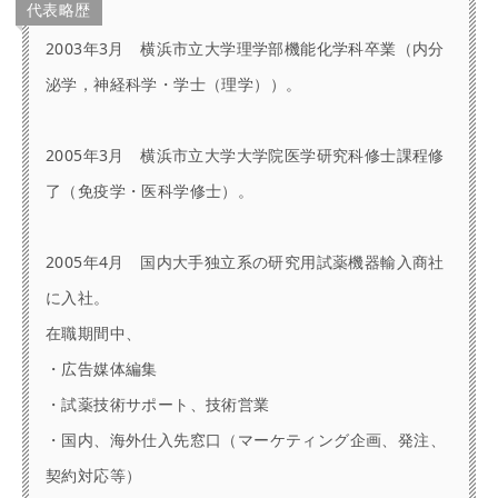
代表略歴
2003年3月 横浜市立大学理学部機能化学科卒業（内分
泌学，神経科学・学士（理学））。
2005年3月 横浜市立大学大学院医学研究科修士課程修
了（免疫学・医科学修士）。
2005年4月 国内大手独立系の研究用試薬機器輸入商社
に入社。
在職期間中、
・広告媒体編集
・試薬技術サポート、技術営業
・国内、海外仕入先窓口（マーケティング企画、発注、
契約対応等）