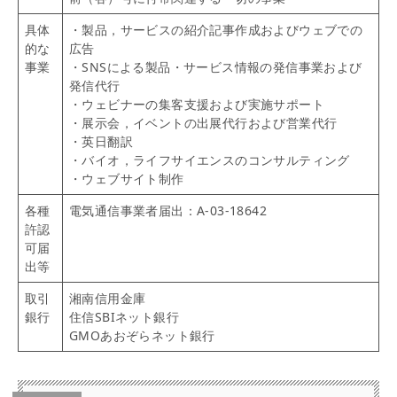
具体
・製品，サービスの紹介記事作成およびウェブでの
的な
広告
事業
・SNSによる製品・サービス情報の発信事業および
発信代行
・ウェビナーの集客支援および実施サポート
・展示会，イベントの出展代行および営業代行
・英日翻訳
・バイオ，ライフサイエンスのコンサルティング
・ウェブサイト制作
各種
電気通信事業者届出：A-03-18642
許認
可届
出等
取引
湘南信用金庫
銀行
住信SBIネット銀行
GMOあおぞらネット銀行